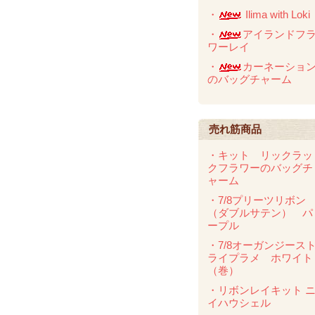
・
Ilima with Loki
・
アイランドフ
ワーレイ
・
カーネーショ
のバッグチャーム
売れ筋商品
・キット リックラッ
クフラワーのバッグチ
ャーム
・7/8プリーツリボン
（ダブルサテン） パ
ープル
・7/8オーガンジース
ライプラメ ホワイト
（巻）
・リボンレイキット 
イハウシェル