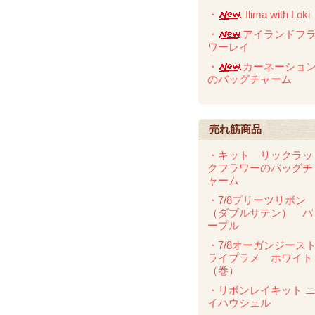
・
Ilima with Loki
・
アイランドフ
ワーレイ
・
カーネーショ
のバッグチャーム
売れ筋商品
・キット リックラッ
クフラワーのバッグチ
ャーム
・7/8プリーツリボン
（ダブルサテン） パ
ープル
・7/8オーガンジース
ライプラメ ホワイト
（巻）
・リボンレイキット 
イハウシェル