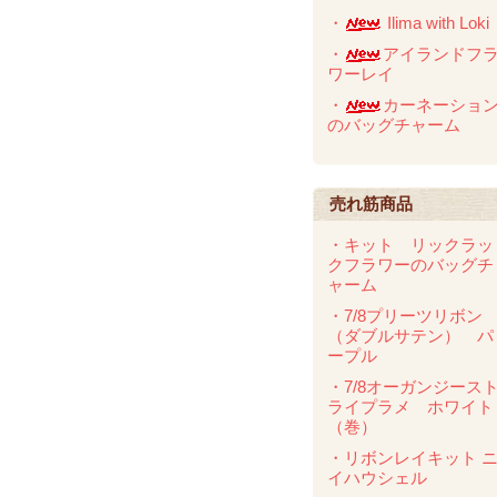
・
Ilima with Loki
・
アイランドフ
ワーレイ
・
カーネーショ
のバッグチャーム
売れ筋商品
・キット リックラッ
クフラワーのバッグチ
ャーム
・7/8プリーツリボン
（ダブルサテン） パ
ープル
・7/8オーガンジース
ライプラメ ホワイト
（巻）
・リボンレイキット 
イハウシェル