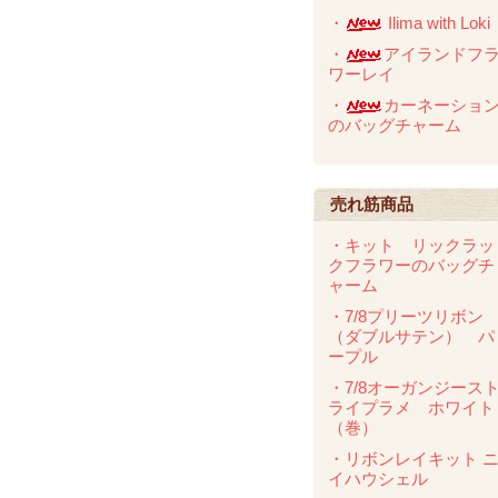
・
Ilima with Loki
・
アイランドフ
ワーレイ
・
カーネーショ
のバッグチャーム
売れ筋商品
・キット リックラッ
クフラワーのバッグチ
ャーム
・7/8プリーツリボン
（ダブルサテン） パ
ープル
・7/8オーガンジース
ライプラメ ホワイト
（巻）
・リボンレイキット 
イハウシェル