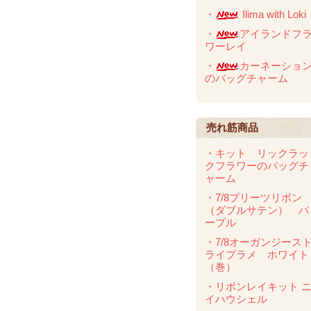
・
Ilima with Loki
・
アイランドフ
ワーレイ
・
カーネーショ
のバッグチャーム
売れ筋商品
・キット リックラッ
クフラワーのバッグチ
ャーム
・7/8プリーツリボン
（ダブルサテン） パ
ープル
・7/8オーガンジース
ライプラメ ホワイト
（巻）
・リボンレイキット 
イハウシェル