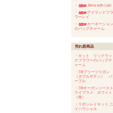
・
Ilima with Loki
・
アイランドフ
ワーレイ
・
カーネーショ
のバッグチャーム
売れ筋商品
・キット リックラッ
クフラワーのバッグチ
ャーム
・7/8プリーツリボン
（ダブルサテン） パ
ープル
・7/8オーガンジース
ライプラメ ホワイト
（巻）
・リボンレイキット 
イハウシェル