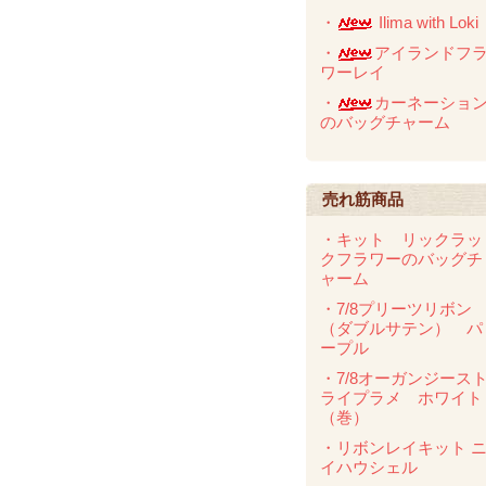
・
Ilima with Loki
・
アイランドフ
ワーレイ
・
カーネーショ
のバッグチャーム
売れ筋商品
・キット リックラッ
クフラワーのバッグチ
ャーム
・7/8プリーツリボン
（ダブルサテン） パ
ープル
・7/8オーガンジース
ライプラメ ホワイト
（巻）
・リボンレイキット 
イハウシェル